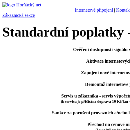
Internetové připojení
|
Kontak
Zákaznická sekce
Standardní poplatky -
Ověření dostupnosti signálu v
Aktivace internetovýc
Zapojení nové internetov
Demontáž internetové 
Servis u zákazníka - servis výpoče
(k servisu je přičítána doprava 10 Kč/km 
Sankce za porušení provozních a/nebo
Přechod na cenově niž
(1x ročně změna zda