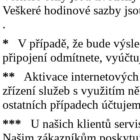
Veškeré hodinové sazby jso
.
*
V případě, že bude výsled
připojení odmítnete, vyúčt
**
Aktivace internetových 
zřízení služeb s využitím n
ostatních případech účtuje
***
U našich klientů servi
Našim zákazníkům poskytu